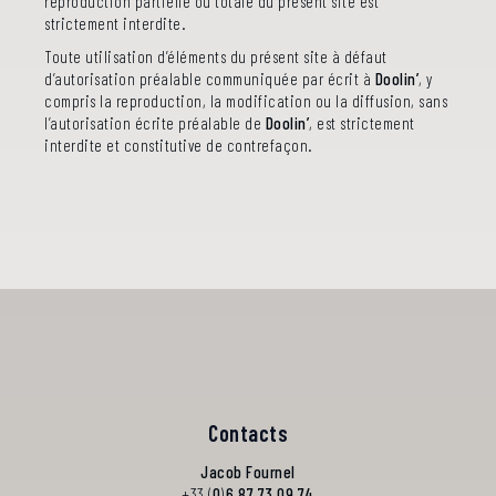
reproduction partielle ou totale du présent site est
strictement interdite.
Toute utilisation d’éléments du présent site à défaut
d’autorisation préalable communiquée par écrit à
Doolin’
, y
compris la reproduction, la modification ou la diffusion, sans
l’autorisation écrite préalable de
Doolin’
, est strictement
interdite et constitutive de contrefaçon.
Contacts
Jacob Fournel
+33 (
0
)
6 87 73 09 74