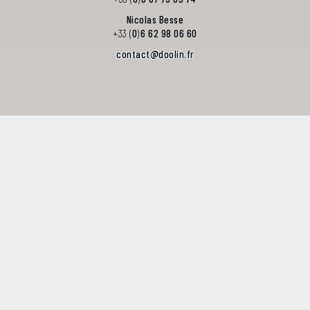
Nicolas Besse
+33 (
0
)
6 62 98 06 60
@